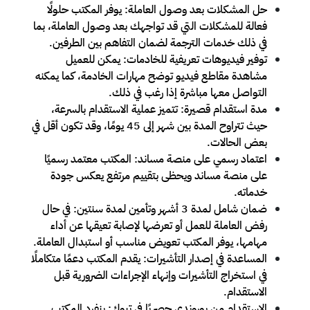
حل المشكلات بعد وصول العاملة: يوفر المكتب حلولًا
فعالة للمشكلات التي قد تواجهك بعد وصول العاملة، بما
في ذلك خدمات الترجمة لضمان التفاهم بين الطرفين.
توفير فيديوهات تعريفية للخادمات: يمكن للعميل
مشاهدة مقاطع فيديو توضح مهارات الخادمة، كما يمكنه
التواصل معها مباشرة إذا رغب في ذلك.
مدة استقدام قصيرة: تتميز عملية الاستقدام بالسرعة،
حيث تتراوح المدة بين شهر إلى 45 يومًا، وقد تكون أقل في
بعض الحالات.
اعتماد رسمي على منصة مساند: المكتب معتمد رسميًا
على منصة مساند ويحظى بتقييم مرتفع يعكس جودة
خدماته.
ضمان شامل لمدة 3 أشهر وتأمين لمدة سنتين: في حال
رفض العاملة للعمل أو تعرضها لإصابة تعيقها عن أداء
مهامها، يوفر المكتب تعويض مناسب أو استبدال العاملة.
المساعدة في إصدار التأشيرات: يقدم المكتب دعمًا متكاملًا
في استخراج التأشيرات وإنهاء الإجراءات الضرورية قبل
الاستقدام.
الاستقدام من بوروندي حصريًا في تبوك: ينفرد المكتب