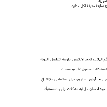
تجربة.
 متابعة دقيقة لكل خطوة.
ملء النموذج الإلكتروني: املأ النموذج الخاص بك عبر الموقع مع توضيح بياناتك الشخصية ومواصفات الخدمة المطلوبة، مثل: الاسم، رقم الهاتف، البريد الإلكتروني، طريقة التواصل، الدولة، 
 أية مشكلة، للحصول على توضيحات.
متابعة الطلب مع موظف متخصص: سيقوم موظف متخصص بمتابعة الإجراءات، بعد استكمال الطلب والدفع، بدءًا من رفع الطلب حتى ترتيب أوراق السفر ووصول الخادمة إلى منزلك في 
م اللازم؛ لضمان حل أية مشكلات تواجهك مسقبلًا.