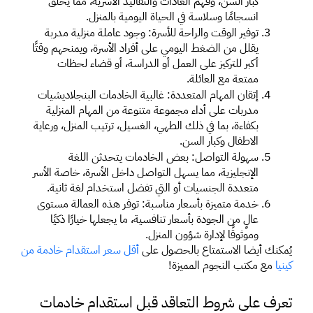
كبار السن، وفهم العادات والتقاليد الأسرية، مما يخلق 
انسجامًا وسلاسة في الحياة اليومية بالمنزل. 
توفير الوقت والراحة للأسرة: وجود عاملة منزلية مدربة 
يقلل من الضغط اليومي على أفراد الأسرة، ويمنحهم وقتًا 
أكبر للتركيز على العمل أو الدراسة، أو قضاء لحظات 
ممتعة مع العائلة. 
إتقان المهام المتعددة: غالبية الخادمات البنجلاديشيات 
مدربات على أداء مجموعة متنوعة من المهام المنزلية 
بكفاءة، بما في ذلك الطهي، الغسيل، ترتيب المنزل، ورعاية 
الاطفال وكبار السن. 
سهولة التواصل: بعض الخادمات يتحدثن اللغة 
الإنجليزية، مما يسهل التواصل داخل الأسرة، خاصة الأسر 
متعددة الجنسيات أو التي تفضل استخدام لغة ثانية. 
خدمة متميزة بأسعار مناسبة: توفر هذه العمالة مستوى 
عالٍ من الجودة بأسعار تنافسية، ما يجعلها خيارًا ذكيًا 
وموثوقًا لإدارة شؤون المنزل. 
يُمكنك أيضا الاستمتاع بالحصول على 
أقل سعر استقدام خادمة من 
كينيا 
مع مكتب النجوم المميزة!
تعرف على شروط التعاقد قبل استقدام خادمات 