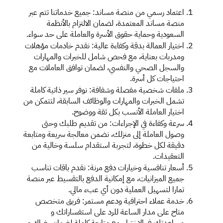
اعتماد رسمي من منصة مساند: جميع خدماتنا تتم عبر 
منصة مساند المعتمدة، لضمان الالتزام بالأنظمة 
السعودية وحماية حقوق الأسرة والعاملة على حد سواء.
اختيار العمالة بدقة وكفاءة عالية: نقدم خادمات مؤهلات 
ومدربات بعناية، مع فحص شامل للخبرات والمهارات 
والسجل الصحي والنفسي، لضمان توافق العاملات مع 
احتياجات كل أسرة.
ملفات شخصية مفصلة وشفافة: نوفر سير ذاتية كاملة 
تشمل الخبرات والمهارات والوظائف السابقة، لتتمكن من 
اختيار العاملة الأنسب بكل ثقة ووضوح.
سرعة وكفاءة في الإجراءات: من تقديم طلبك وحتى 
وصول العاملة إلى منزلك، نضمن معالجة سريعة ومتابعة 
دقيقة لكل خطوة، لتجربة استقدام سلسة وخالية من 
التعقيدات.
أسعار تنافسية وخيارات دفع مرنة: نقدم باقات تناسب 
جميع الميزانيات، مع إمكانية الدفع بالتقسيط عبر منصة 
تمارا لتسهيل العملية دون أي عبء مالي.
خدمة عملاء احترافية ودعم مستمر: فريق متخصص 
متاح على مدار الساعة للرد على استفساراتك و 
مساعدتك في الاختيار، مع متابعة كاملة لضمان رضاك و 