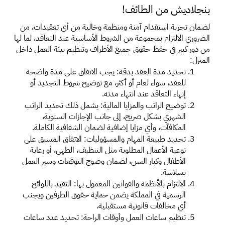
بنجلاديش من الطائف!
لضمان تجربة استقدام آمنة ومنظمة وخالية من أي تعقيدات، من 
الضروري الالتزام بمجموعة من الشروط الأساسية عند التعاقد، لما لها 
من دور كبير في حفظ حقوق جميع الأطراف وتنظيم بيئة العمل داخل 
المنزل: 
تحديد مدة العقد بدقة: يجب الاتفاق على مدة واضحة 
للعقد، سواء لعام أو أكثر، مع توضيح شروط التجديد أو 
إنهاء التعاقد عند انتهاء مدته. 
توضيح الراتب والمزايا المالية: يشمل ذلك تحديد الراتب 
الشهري بشكل صريح، إلى جانب الإجازات السنوية، 
المكافآت، وأي مزايا إضافية لضمان الشفافية الكاملة. 
تحديد طبيعة المهام والمسؤوليات: الاتفاق المسبق على 
نوعية الأعمال المطلوبة مثل التنظيف، الطهي، أو رعاية 
الأطفال وكبار السن، لضمان وضوح التوقعات وسير العمل 
بسلاسة. 
الالتزام بالأنظمة والقوانين المعمول بها: التقيد باللوائح 
الرسمية في المملكة يضمن حماية حقوق الطرفين ويجنب 
أي مخالفات قانونية مستقبلية. 
تنظيم ساعات العمل وأوقات الراحة: تحديد عدد ساعات 