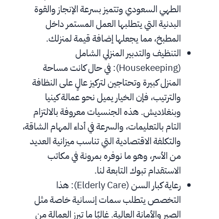
الطهي السعودي وتتميز بسرعة الإنجاز والقوة 
البدنية التي يتطلبها العمل المستمر داخل 
المطبخ، مما يجعلها إضافة قيمة لمنزلك.
التنظيف والتدبير المنزلي الشامل 
(Housekeeping): في حال كانت مساحة 
المنزل كبيرة وتحتاجين لتركيز عالٍ على النظافة 
والترتيب، فإن الخيار يميل نحو عمالة كينيا 
وبنغلاديش. هذه الجنسيات معروفة بالالتزام 
التام بالتعليمات، والسرعة في أداء المهام الشاقة، 
والتكلفة الاقتصادية التي تناسب ميزانية العديد 
من الأسر، وهو ما نوفره بمرونة في مكاتب 
الاستقدام تبوك التابعة لنا.
رعاية كبار السن (Elderly Care): هذا 
التخصص يتطلب سمات إنسانية خاصة مثل 
الصبر والأمانة العالية. غالبًا ما تبرز العمالة من 