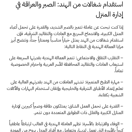
استقدام شغالات من الهند: الصبر والعراقة في 
إدارة المنزل
إذا كنت تبحث عن عاملة تتميز بالصبر الشديد، والقدرة على تحمل أعباء 
المنزل الكبيرة، والاندماج السريع مع العادات والتقاليد الشرقية، فإن 
استقدام شغالات من الهند يمثل خياراً مناسباً وممتازاً جداً، وتتضح أبرز 
مزايا العمالة الهندية في النقاط التالية:
– التقارب الثقافي والاجتماعي: تتميز العمالة الهندية بقدرتها السريعة على 
استيعاب العادات والتقاليد المحافظة للأسر العربية واحترام الخصوصية 
تماماً.
– مهارة الطبخ المتميزة: تشتهر العاملات من الهند بقدرتهم العالية على 
تعلم إعداد الأطباق الشرقية والخليجية وإتقان استخدام البهارات والأكلات 
الشعبية بكفاءة.
– القدرة على تحمل العمل الشاق: يمتلكون طاقة وصبراً كبيرين لإدارة 
المنازل الكبيرة والفلل ذات الطوابق المتعددة دون تذمر.
– الوفاء والارتباط بالأسرة: تظهر العاملة الهندية في الغالب ارتباطاً عاطفياً 
كبيراً بالأسرة التي تعمل لديها، وتتعامل مع أفراد المنزل بروح من المودة 