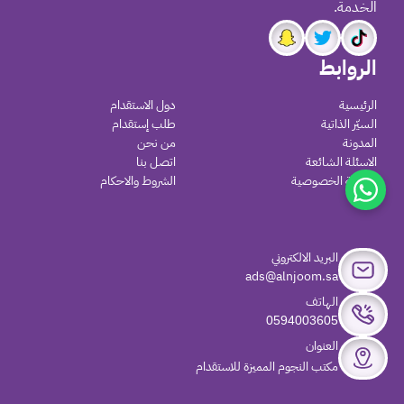
الخدمة.
الروابط
الرئيسية
دول الاستقدام
السيّر الذاتية
طلب إستقدام
المدونة
من نحن
الاسئلة الشائعة
اتصل بنا
سياسة الخصوصية
الشروط والاحكام
البريد الالكتروني
ads@alnjoom.sa
الهاتف
0594003605
العنوان
مكتب النجوم المميزة للاستقدام