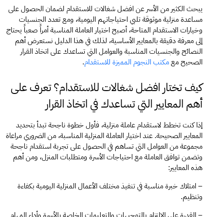
يبحث الكثير من الأسر عن افضل شغالات للاستقدام لضمان الحصول على 
مساعدة منزلية موثوقة تلبي احتياجاتهم اليومية، ومع تعدد الجنسيات 
وخيارات الاستقدام المتاحة، أصبح اختيار العاملة المناسبة أمراً صعباً يحتاج 
إلى معرفة دقيقة بالمعايير الأساسية، لذلك في هذا الدليل نستعرض أهم 
النصائح والجنسيات المناسبة والعوامل التي تساعدك على اتخاذ القرار 
الصحيح مع 
مكتب النجوم المميزة للاستقدام
.
كيف تختار افضل شغالات للاستقدام؟ تعرف على 
أهم المعايير التي تساعدك في اتخاذ القرار
إذا كنت تخطط لاستقدام عاملة منزلية، فأول خطوة ناجحة تبدأ بتحديد 
المعايير الصحيحة. عند اختيار العاملة المنزلية المناسبة، من الضروري مراعاة 
مجموعة من العوامل التي تساهم في الحصول على تجربة استقدام ناجحة 
وتضمن توافق العاملة مع احتياجات الأسرة ومتطلبات المنزل، ومن أهم 
هذه المعايير:
– امتلاك خبرة مناسبة في تنفيذ مختلف الأعمال المنزلية اليومية بكفاءة 
وتنظيم.
– القدرة على الالتزام بالتوجيهات والتعليمات الخاصة بالأسرة وأداء المهام 